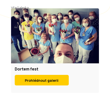
Vše
Galerka
Dortem fest
Prohlédnout galerii